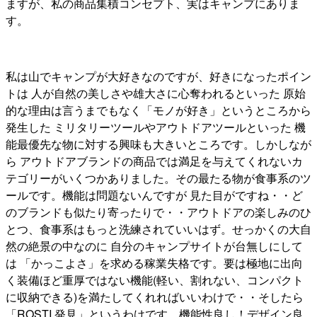
ますが、私の商品集積コンセプト、実はキャンプにありま
す。
私は山でキャンプが大好きなのですが、好きになったポイン
トは 人が自然の美しさや雄大さに心奪われるといった 原始
的な理由は言うまでもなく「モノが好き」というところから
発生した ミリタリーツールやアウトドアツールといった 機
能最優先な物に対する興味も大きいところです。しかしなが
ら アウトドアブランドの商品では満足を与えてくれないカ
テゴリーがいくつかありました。その最たる物が食事系のツ
ールです。機能は問題ないんですが 見た目がですね・・ど
のブランドも似たり寄ったりで・・アウトドアの楽しみのひ
とつ、食事系はもっと洗練されていいはず。せっかくの大自
然の絶景の中なのに 自分のキャンプサイトが台無しにして
は 「かっこよさ」を求める稼業失格です。要は極地に出向
く装備ほど重厚ではない機能(軽い、割れない、コンパクト
に収納できる)を満たしてくれればいいわけで・・そしたら
「ROSTI 発見」というわけです。機能性良し！デザイン良