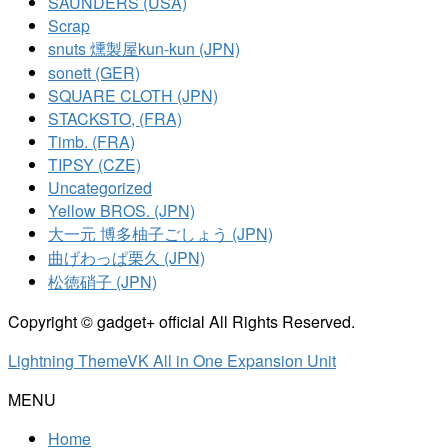
SAUNDERS (USA)
Scrap
snuts 燻製屋kun-kun (JPN)
sonett (GER)
SQUARE CLOTH (JPN)
STACKSTO, (FRA)
Timb. (FRA)
TIPSY (CZE)
Uncategorized
Yellow BROS. (JPN)
大一元 博多柚子ごしょう (JPN)
曲げわっぱ栗久 (JPN)
松徳硝子 (JPN)
Copyright © gadget+ official All Rights Reserved.
Lightning Theme
VK All in One Expansion Unit
MENU
Home