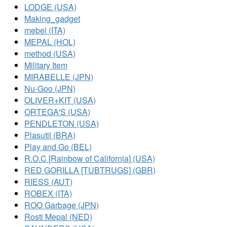
LODGE (USA)
Making_gadget
mebel (ITA)
MEPAL (HOL)
method (USA)
Military Item
MIRABELLE (JPN)
Nu-Goo (JPN)
OLIVER+KIT (USA)
ORTEGA'S (USA)
PENDLETON (USA)
Plasutil (BRA)
Play and Go (BEL)
R.O.C [Rainbow of California] (USA)
RED GORILLA [TUBTRUGS] (GBR)
RIESS (AUT)
ROBEX (ITA)
ROO Garbage (JPN)
Rosti Mepal (NED)