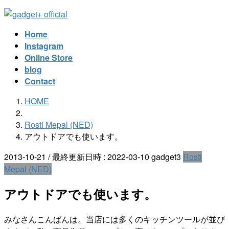
コ
ナ
ン
ビ
Home
テ
ゲ
Instagram
ン
ー
Online Store
ツ
シ
blog
へ
ョ
Contact
ス
ン
キ
に
HOME
ッ
移
プ
動
Rosti Mepal (NED)
アウトドアでも使います。
2013-10-21
/ 最終更新日時 :
2022-03-10
gadget3
Rosti
Mepal (NED)
アウトドアでも使います。
みなさんこんばんは。当店には多くのキッチンツールが並び