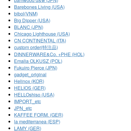
bamwood d&w (JPN)
Barebones Living (USA)
bibol(VNM)
Big Dipper (USA)
BLANC (JPN)
Chicago Lighthouse (USA)
CN CONTINENTAL (ITA)
custom order(特注品)
DINNERWARE&Co. +PHE (HOL)
Emalia OLKUSZ (POL)
Fukuiro Pierce (JPN)
gadget_original
Helinox (KOR)
HELIOS (GER)
HELLOshiso (USA)
IMPORT_etc
JPN_etc
KAFFEE FORM. (GER)
la mediterranea (ESP)
LAMY (GER)