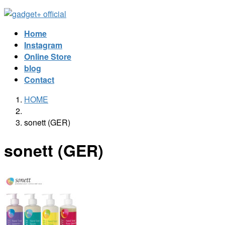
コ
ナ
ン
ビ
Home
テ
ゲ
Instagram
ン
ー
Online Store
ツ
シ
blog
へ
ョ
Contact
ス
ン
キ
に
HOME
ッ
移
プ
動
sonett (GER)
sonett (GER)