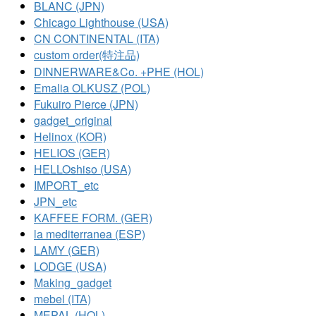
BLANC (JPN)
Chicago Lighthouse (USA)
CN CONTINENTAL (ITA)
custom order(特注品)
DINNERWARE&Co. +PHE (HOL)
Emalia OLKUSZ (POL)
Fukuiro Pierce (JPN)
gadget_original
Helinox (KOR)
HELIOS (GER)
HELLOshiso (USA)
IMPORT_etc
JPN_etc
KAFFEE FORM. (GER)
la mediterranea (ESP)
LAMY (GER)
LODGE (USA)
Making_gadget
mebel (ITA)
MEPAL (HOL)