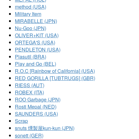
method (USA)
Military Item
MIRABELLE (JPN)
Nu-Goo (JPN)
OLIVER+KIT (USA)
ORTEGA'S (USA)
PENDLETON (USA)
Plasutil (BRA)
Play and Go (BEL)
R.O.C [Rainbow of California] (USA)
RED GORILLA [TUBTRUGS] (GBR)
RIESS (AUT)
ROBEX (ITA)
ROO Garbage (JPN)
Rosti Mepal (NED)
SAUNDERS (USA)
Scrap
snuts 燻製屋kun-kun (JPN)
sonett (GER)