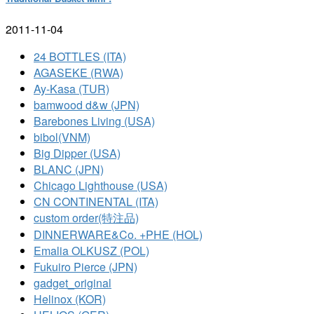
2011-11-04
24 BOTTLES (ITA)
AGASEKE (RWA)
Ay-Kasa (TUR)
bamwood d&w (JPN)
Barebones Living (USA)
bibol(VNM)
Big Dipper (USA)
BLANC (JPN)
Chicago Lighthouse (USA)
CN CONTINENTAL (ITA)
custom order(特注品)
DINNERWARE&Co. +PHE (HOL)
Emalia OLKUSZ (POL)
Fukuiro Pierce (JPN)
gadget_original
Helinox (KOR)