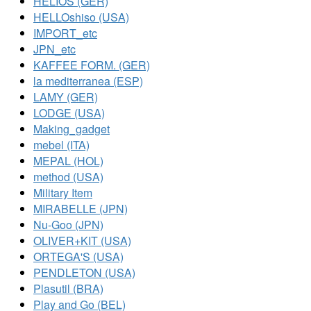
HELIOS (GER)
HELLOshiso (USA)
IMPORT_etc
JPN_etc
KAFFEE FORM. (GER)
la mediterranea (ESP)
LAMY (GER)
LODGE (USA)
Making_gadget
mebel (ITA)
MEPAL (HOL)
method (USA)
Military Item
MIRABELLE (JPN)
Nu-Goo (JPN)
OLIVER+KIT (USA)
ORTEGA'S (USA)
PENDLETON (USA)
Plasutil (BRA)
Play and Go (BEL)