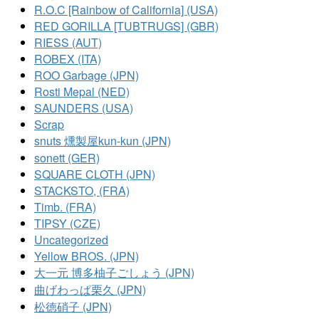
R.O.C [Rainbow of California] (USA)
RED GORILLA [TUBTRUGS] (GBR)
RIESS (AUT)
ROBEX (ITA)
ROO Garbage (JPN)
Rosti Mepal (NED)
SAUNDERS (USA)
Scrap
snuts 燻製屋kun-kun (JPN)
sonett (GER)
SQUARE CLOTH (JPN)
STACKSTO, (FRA)
Timb. (FRA)
TIPSY (CZE)
Uncategorized
Yellow BROS. (JPN)
大一元 博多柚子ごしょう (JPN)
曲げわっぱ栗久 (JPN)
松徳硝子 (JPN)