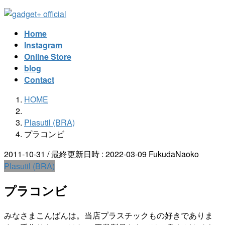
コ
ナ
ン
ビ
Home
テ
ゲ
Instagram
ン
ー
Online Store
ツ
シ
blog
へ
ョ
Contact
ス
ン
キ
に
HOME
ッ
移
プ
動
Plasutil (BRA)
プラコンビ
2011-10-31
/ 最終更新日時 :
2022-03-09
FukudaNaoko
Plasutil (BRA)
プラコンビ
みなさまこんばんは。当店プラスチックもの好きでありま