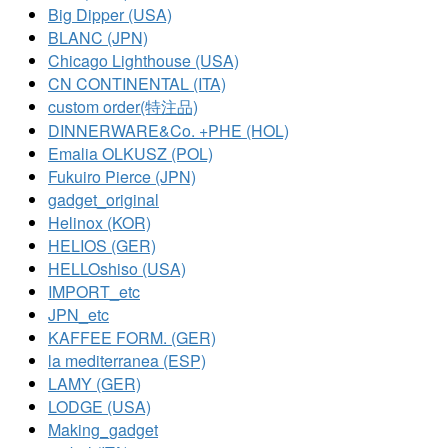
Big Dipper (USA)
BLANC (JPN)
Chicago Lighthouse (USA)
CN CONTINENTAL (ITA)
custom order(特注品)
DINNERWARE&Co. +PHE (HOL)
Emalia OLKUSZ (POL)
Fukuiro Pierce (JPN)
gadget_original
Helinox (KOR)
HELIOS (GER)
HELLOshiso (USA)
IMPORT_etc
JPN_etc
KAFFEE FORM. (GER)
la mediterranea (ESP)
LAMY (GER)
LODGE (USA)
Making_gadget