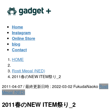
コ
ナ
ン
ビ
テ
ゲ
ン
ー
Home
ツ
シ
Instagram
へ
ョ
Online Store
ス
ン
blog
キ
に
Contact
ッ
移
HOME
プ
動
Rosti Mepal (NED)
2011春のNEW ITEM祭り_2
2011-04-07
/ 最終更新日時 :
2022-03-02
FukudaNaoko
Rosti
Mepal (NED)
2011春のNEW ITEM祭り_2