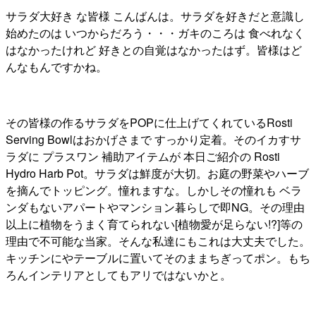
サラダ大好き な皆様 こんばんは。サラダを好きだと意識し
始めたのは いつからだろう・・・ガキのころは 食べれなく
はなかったけれど 好きとの自覚はなかったはず。皆様はど
んなもんですかね。
その皆様の作るサラダをPOPに仕上げてくれているRosti
Serving Bowlはおかげさまで すっかり定着。そのイカすサ
ラダに プラスワン 補助アイテムが 本日ご紹介の Rosti
Hydro Harb Pot。サラダは鮮度が大切。お庭の野菜やハーブ
を摘んでトッピング。憧れますな。しかしその憧れも ベラ
ンダもないアパートやマンション暮らしで即NG。その理由
以上に植物をうまく育てられない[植物愛が足らない!?]等の
理由で不可能な当家。そんな私達にもこれは大丈夫でした。
キッチンにやテーブルに置いてそのままちぎってポン。もち
ろんインテリアとしてもアリではないかと。