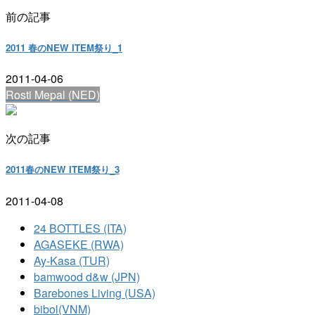
前の記事
2011 春のNEW ITEM祭り_1
2011-04-06
Rosti Mepal (NED)
次の記事
2011春のNEW ITEM祭り_3
2011-04-08
24 BOTTLES (ITA)
AGASEKE (RWA)
Ay-Kasa (TUR)
bamwood d&w (JPN)
Barebones Living (USA)
bibol(VNM)