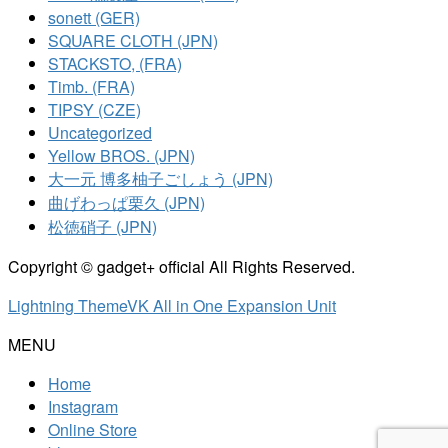
sonett (GER)
SQUARE CLOTH (JPN)
STACKSTO, (FRA)
Timb. (FRA)
TIPSY (CZE)
Uncategorized
Yellow BROS. (JPN)
大一元 博多柚子ごしょう (JPN)
曲げわっぱ栗久 (JPN)
松徳硝子 (JPN)
Copyright © gadget+ official All Rights Reserved.
Lightning Theme
VK All in One Expansion Unit
MENU
Home
Instagram
Online Store