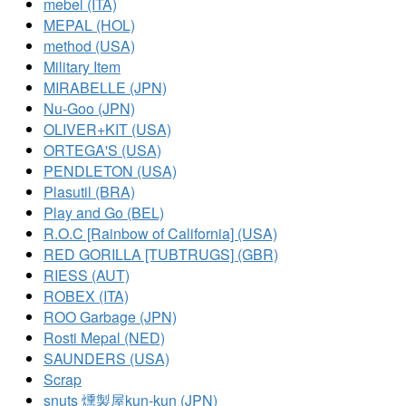
mebel (ITA)
MEPAL (HOL)
method (USA)
Military Item
MIRABELLE (JPN)
Nu-Goo (JPN)
OLIVER+KIT (USA)
ORTEGA'S (USA)
PENDLETON (USA)
Plasutil (BRA)
Play and Go (BEL)
R.O.C [Rainbow of California] (USA)
RED GORILLA [TUBTRUGS] (GBR)
RIESS (AUT)
ROBEX (ITA)
ROO Garbage (JPN)
Rosti Mepal (NED)
SAUNDERS (USA)
Scrap
snuts 燻製屋kun-kun (JPN)