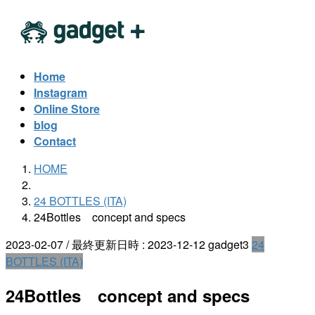
コ
ナ
ン
ビ
テ
ゲ
ン
ー
Home
ツ
シ
Instagram
へ
ョ
Online Store
ス
ン
blog
キ
に
Contact
ッ
移
HOME
プ
動
24 BOTTLES (ITA)
24Bottles concept and specs
2023-02-07
/ 最終更新日時 :
2023-12-12
gadget3
24
BOTTLES (ITA)
24Bottles concept and specs