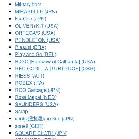
Military Item
MIRABELLE (JPN)
Nu-Goo (JPN)
OLIVER+KIT (USA)
ORTEGA'S (USA)
PENDLETON (USA)
Plasutil (BRA)
Play and Go (BEL)
R.O.C [Rainbow of California] (USA)
RED GORILLA [TUBTRUGS] (GBR)
RIESS (AUT)
ROBEX (ITA)
ROO Garbage (JPN)
Rosti Mepal (NED)
SAUNDERS (USA)
Scrap
snuts 燻製屋kun-kun (JPN)
sonett (GER)
SQUARE CLOTH (JPN)