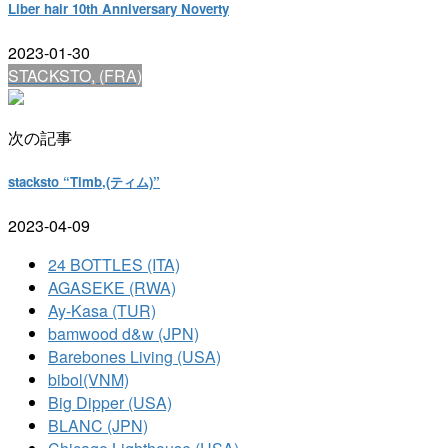
Liber hair 10th Anniversary Noverty
2023-01-30
STACKSTO, (FRA)
次の記事
stacksto “Timb,(ティム)”
2023-04-09
24 BOTTLES (ITA)
AGASEKE (RWA)
Ay-Kasa (TUR)
bamwood d&w (JPN)
Barebones Living (USA)
bibol(VNM)
Big Dipper (USA)
BLANC (JPN)