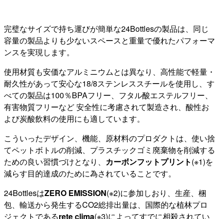
完璧なサイズで持ち運びが簡単な24Bottlesの製品は、同じ
容量の製品よりも少ないスペースと重量で優れたパフォーマ
ンスを実現します。
使用材質も安価なアルミニウムとは異なり、高性能で軽量・
耐久性があって安心な18/8ステンレススチールを使用し、す
べての製品は100％BPAフリー、フタル酸エステルフリー、
有害物質フリーなど 安全性に考慮されて製造され、酸性お
よび炭酸飲料の使用にも適しています。
こういったデザイン、機能、原材料のプロダクトは、使い捨
てペットボトルの削減、プラスチックゴミ廃棄物を削減する
ための良い習慣づけとなり、
カーボンフットプリント
(※1)を
減らす目的達成のために為されていることです。
24Bottlesは
ZERO EMISSION
(※2)に参加しおり、生産、梱
包、輸送から発生するCO2総排出量は、国際的な植林プロ
ジェクトである
rete clima
(※3)によってすでに相殺されてい