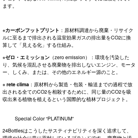
ます。
※
カーボンフットプリント
：原材料調達から廃棄・リサイク
ルに至るまで排出される温室効果ガスの排出量をCO2に換
算して「見える化」する仕組み。
※
ゼロ・エミッション
（zero emission）：環境を汚染した
り、気候を混乱させる廃棄物を排出しないエンジン、モータ
ー、しくみ、または、その他のエネルギー源のこと。
※
rete clima
：原材料から製造・包装・輸送までの過程で放
出される全てのCO2を相殺するために、同じ量のCO2を吸
収出来る植物を植えるという国際的な植林プロジェクト。
Special Color “PLATINUM”
24Bottlesはこうしたサスティナビリティを深く追求して、
環境や社会に常に貢献しているブランドです。 廃棄物と汚