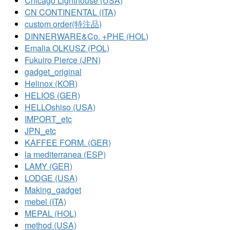
Chicago Lighthouse (USA)
CN CONTINENTAL (ITA)
custom order(特注品)
DINNERWARE&Co. +PHE (HOL)
Emalia OLKUSZ (POL)
Fukuiro Pierce (JPN)
gadget_original
Helinox (KOR)
HELIOS (GER)
HELLOshiso (USA)
IMPORT_etc
JPN_etc
KAFFEE FORM. (GER)
la mediterranea (ESP)
LAMY (GER)
LODGE (USA)
Making_gadget
mebel (ITA)
MEPAL (HOL)
method (USA)