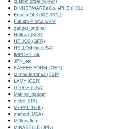
custom order(特注品)
DINNERWARE&Co. +PHE (HOL)
Emalia OLKUSZ (POL)
Fukuiro Pierce (JPN)
gadget_original
Helinox (KOR)
HELIOS (GER)
HELLOshiso (USA)
IMPORT_etc
JPN_etc
KAFFEE FORM. (GER)
la mediterranea (ESP)
LAMY (GER)
LODGE (USA)
Making_gadget
mebel (ITA)
MEPAL (HOL)
method (USA)
Military Item
MIRABELLE (JPN)