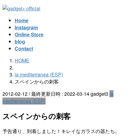
コ
ナ
ン
ビ
Home
テ
ゲ
Instagram
ン
ー
Online Store
ツ
シ
blog
へ
ョ
Contact
ス
ン
キ
に
HOME
ッ
移
プ
動
la mediterranea (ESP)
スペインからの刺客
2012-02-12
/ 最終更新日時 :
2022-03-14
gadget3
la
mediterranea (ESP)
スペインからの刺客
予告通り、到着しました！キレイなガラスの器たち。