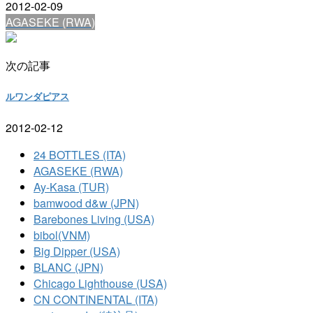
2012-02-09
AGASEKE (RWA)
次の記事
ルワンダピアス
2012-02-12
24 BOTTLES (ITA)
AGASEKE (RWA)
Ay-Kasa (TUR)
bamwood d&w (JPN)
Barebones Living (USA)
bibol(VNM)
Big Dipper (USA)
BLANC (JPN)
Chicago Lighthouse (USA)
CN CONTINENTAL (ITA)