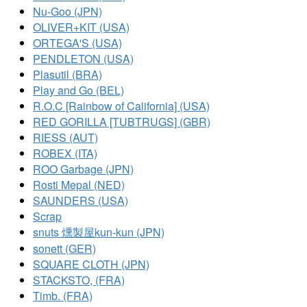
Nu-Goo (JPN)
OLIVER+KIT (USA)
ORTEGA'S (USA)
PENDLETON (USA)
Plasutil (BRA)
Play and Go (BEL)
R.O.C [Rainbow of California] (USA)
RED GORILLA [TUBTRUGS] (GBR)
RIESS (AUT)
ROBEX (ITA)
ROO Garbage (JPN)
Rosti Mepal (NED)
SAUNDERS (USA)
Scrap
snuts 燻製屋kun-kun (JPN)
sonett (GER)
SQUARE CLOTH (JPN)
STACKSTO, (FRA)
Timb. (FRA)