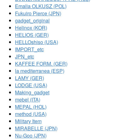
Emalia OLKUSZ (POL)
Fukuiro Pierce (JPN)
gadget_original
Helinox (KOR)
HELIOS (GER)
HELLOshiso (USA)
IMPORT_etc
JPN_etc
KAFFEE FORM. (GER)
la mediterranea (ESP)
LAMY (GER)
LODGE (USA)
Making_gadget
mebel (ITA)
MEPAL (HOL)
method (USA)
Military Item
MIRABELLE (JPN)
Nu-Goo (JPN)