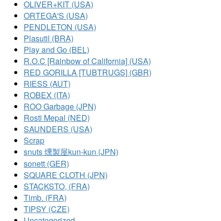
OLIVER+KIT (USA)
ORTEGA'S (USA)
PENDLETON (USA)
Plasutil (BRA)
Play and Go (BEL)
R.O.C [Rainbow of California] (USA)
RED GORILLA [TUBTRUGS] (GBR)
RIESS (AUT)
ROBEX (ITA)
ROO Garbage (JPN)
Rosti Mepal (NED)
SAUNDERS (USA)
Scrap
snuts 燻製屋kun-kun (JPN)
sonett (GER)
SQUARE CLOTH (JPN)
STACKSTO, (FRA)
Timb. (FRA)
TIPSY (CZE)
Uncategorized