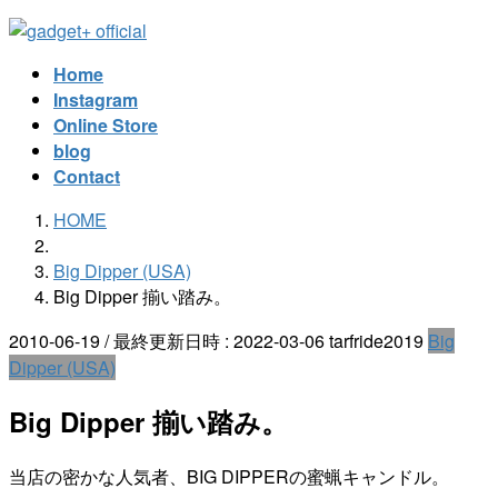
コ
ナ
ン
ビ
Home
テ
ゲ
Instagram
ン
ー
Online Store
ツ
シ
blog
へ
ョ
Contact
ス
ン
キ
に
HOME
ッ
移
プ
動
Big Dipper (USA)
Big Dipper 揃い踏み。
2010-06-19
/ 最終更新日時 :
2022-03-06
tarfride2019
Big
Dipper (USA)
Big Dipper 揃い踏み。
当店の密かな人気者、BIG DIPPERの蜜蝋キャンドル。