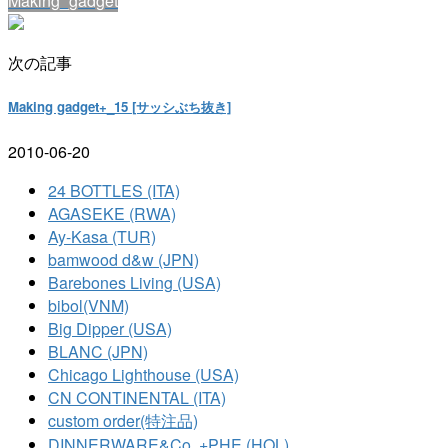
Making_gadget
次の記事
Making gadget+_15 [サッシぶち抜き]
2010-06-20
24 BOTTLES (ITA)
AGASEKE (RWA)
Ay-Kasa (TUR)
bamwood d&w (JPN)
Barebones Living (USA)
bibol(VNM)
Big Dipper (USA)
BLANC (JPN)
Chicago Lighthouse (USA)
CN CONTINENTAL (ITA)
custom order(特注品)
DINNERWARE&Co. +PHE (HOL)