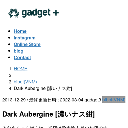
コ
ナ
ン
ビ
テ
ゲ
ン
ー
Home
ツ
シ
Instagram
へ
ョ
Online Store
ス
ン
blog
キ
に
Contact
ッ
移
HOME
プ
動
bibol(VNM)
Dark Aubergine [濃いナス紺]
2013-12-29
/ 最終更新日時 :
2022-03-04
gadget3
bibol(VNM)
Dark Aubergine [濃いナス紺]
みなさんこんばんは。当店は欧米輸入品のお店です。