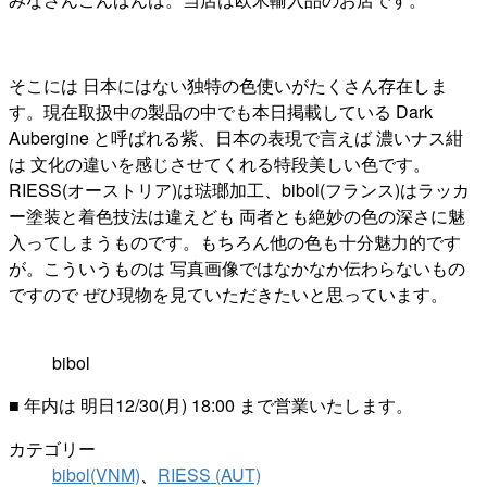
そこには 日本にはない独特の色使いがたくさん存在しま
す。現在取扱中の製品の中でも本日掲載している Dark
Aubergine と呼ばれる紫、日本の表現で言えば 濃いナス紺
は 文化の違いを感じさせてくれる特段美しい色です。
RIESS(オーストリア)は琺瑯加工、bibol(フランス)はラッカ
ー塗装と着色技法は違えども 両者とも絶妙の色の深さに魅
入ってしまうものです。もちろん他の色も十分魅力的です
が。こういうものは 写真画像ではなかなか伝わらないもの
ですので ぜひ現物を見ていただきたいと思っています。
bibol
■ 年内は 明日12/30(月) 18:00 まで営業いたします。
カテゴリー
bibol(VNM)
、
RIESS (AUT)