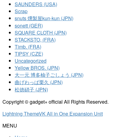
SAUNDERS (USA)
Scrap
snuts 燻製屋kun-kun (JPN)
sonett (GER)
SQUARE CLOTH (JPN)
STACKSTO, (FRA)
Timb. (FRA)
TIPSY (CZE)
Uncategorized
Yellow BROS. (JPN)
大一元 博多柚子ごしょう (JPN)
曲げわっぱ栗久 (JPN)
松徳硝子 (JPN)
Copyright © gadget+ official All Rights Reserved.
Lightning Theme
VK All in One Expansion Unit
MENU