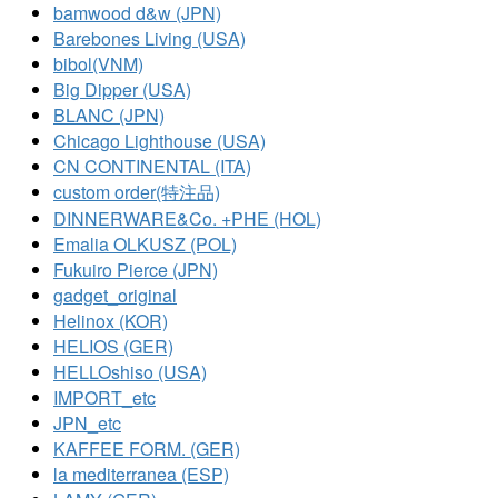
bamwood d&w (JPN)
Barebones Living (USA)
bibol(VNM)
Big Dipper (USA)
BLANC (JPN)
Chicago Lighthouse (USA)
CN CONTINENTAL (ITA)
custom order(特注品)
DINNERWARE&Co. +PHE (HOL)
Emalia OLKUSZ (POL)
Fukuiro Pierce (JPN)
gadget_original
Helinox (KOR)
HELIOS (GER)
HELLOshiso (USA)
IMPORT_etc
JPN_etc
KAFFEE FORM. (GER)
la mediterranea (ESP)