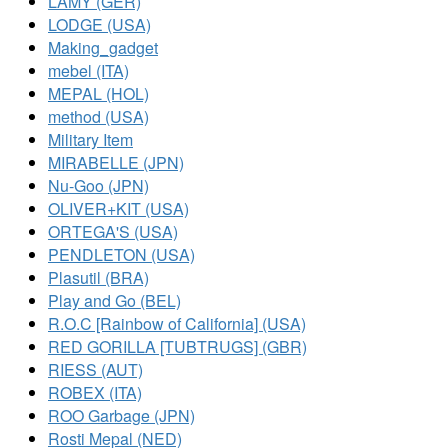
LAMY (GER)
LODGE (USA)
Making_gadget
mebel (ITA)
MEPAL (HOL)
method (USA)
Military Item
MIRABELLE (JPN)
Nu-Goo (JPN)
OLIVER+KIT (USA)
ORTEGA'S (USA)
PENDLETON (USA)
Plasutil (BRA)
Play and Go (BEL)
R.O.C [Rainbow of California] (USA)
RED GORILLA [TUBTRUGS] (GBR)
RIESS (AUT)
ROBEX (ITA)
ROO Garbage (JPN)
Rosti Mepal (NED)