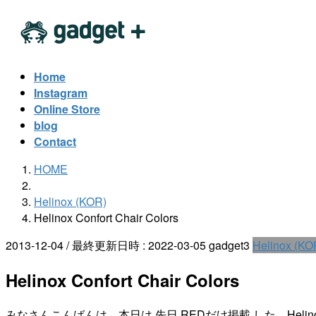
コ
ナ
ン
ビ
テ
ゲ
ン
ー
Home
ツ
シ
Instagram
へ
ョ
Online Store
ス
ン
blog
キ
に
Contact
ッ
移
HOME
プ
動
Helinox (KOR)
Helinox Confort Chair Colors
2013-12-04
/ 最終更新日時 :
2022-03-05
gadget3
Helinox (KO
Helinox Confort Chair Colors
みなさんこんばんは。本日は 先日 REDだけ掲載 した、Helinox