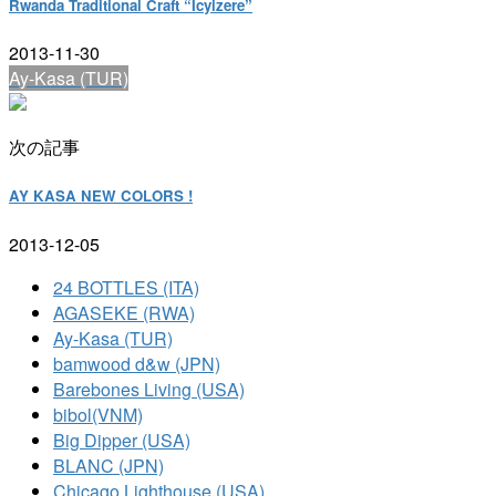
Rwanda Traditional Craft “Icyizere”
2013-11-30
Ay-Kasa (TUR)
次の記事
AY KASA NEW COLORS !
2013-12-05
24 BOTTLES (ITA)
AGASEKE (RWA)
Ay-Kasa (TUR)
bamwood d&w (JPN)
Barebones Living (USA)
bibol(VNM)
Big Dipper (USA)
BLANC (JPN)
Chicago Lighthouse (USA)