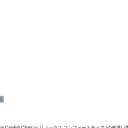
R)
 Confort Chair (ヘリノックス コンフォートチェア )の色