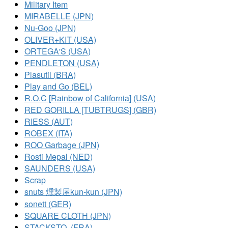
Military Item
MIRABELLE (JPN)
Nu-Goo (JPN)
OLIVER+KIT (USA)
ORTEGA'S (USA)
PENDLETON (USA)
Plasutil (BRA)
Play and Go (BEL)
R.O.C [Rainbow of California] (USA)
RED GORILLA [TUBTRUGS] (GBR)
RIESS (AUT)
ROBEX (ITA)
ROO Garbage (JPN)
Rosti Mepal (NED)
SAUNDERS (USA)
Scrap
snuts 燻製屋kun-kun (JPN)
sonett (GER)
SQUARE CLOTH (JPN)
STACKSTO, (FRA)