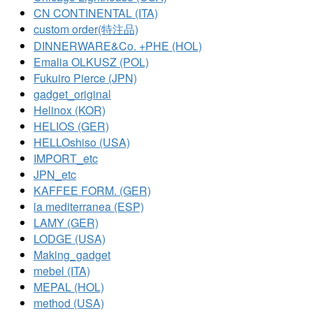
CN CONTINENTAL (ITA)
custom order(特注品)
DINNERWARE&Co. +PHE (HOL)
Emalia OLKUSZ (POL)
Fukuiro Pierce (JPN)
gadget_original
Helinox (KOR)
HELIOS (GER)
HELLOshiso (USA)
IMPORT_etc
JPN_etc
KAFFEE FORM. (GER)
la mediterranea (ESP)
LAMY (GER)
LODGE (USA)
Making_gadget
mebel (ITA)
MEPAL (HOL)
method (USA)