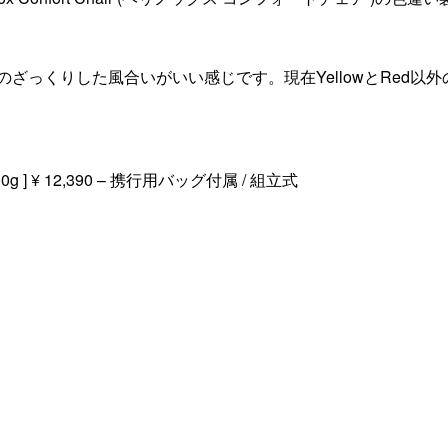
っくりした風合いがいい感じです。現在YellowとRed以外の
/ 900g ] ¥ 12,390 – 携行用バッグ付属 / 組立式