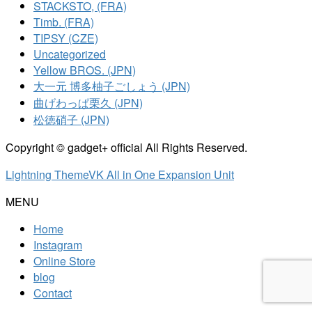
STACKSTO, (FRA)
Timb. (FRA)
TIPSY (CZE)
Uncategorized
Yellow BROS. (JPN)
大一元 博多柚子ごしょう (JPN)
曲げわっぱ栗久 (JPN)
松徳硝子 (JPN)
Copyright © gadget+ official All Rights Reserved.
Lightning Theme
VK All in One Expansion Unit
MENU
Home
Instagram
Online Store
blog
Contact