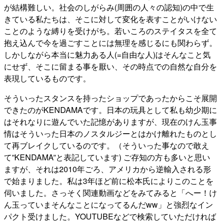
が結構難しい。社会のしがらみ(周囲の人々の認知)の中で生
きている私たちは、そこに対して変化を表すことがいけない
ことのような縛りを受けがち。若いころのステイタスを全て
抱え込んで今を過ごすことには無理を感じるにも関わらず。
しかしながら本当に魅力ある人(=自由な人)はそんなこと気
にせず、そこに留まる事を厭い、その時点での自然な自分を
表現しているものです。
そういったスタンスを持ったショップであったからこそ展開
できたのがKENDAMAです。日本の玩具として私も幼少期に
はそれなりに遊んでいた記憶がありますが、現在のけん玉事
情はそういった日本のノスタルジーとはかけ離れたものとし
て再ブレイクしているのです。（そういった事なので敢え
て”KENDAMA”と表記しています) ご存知の方も多いと思い
ますが、それは2010年ごろ、アメリカから逆輸入される形
で始まりました。私は3年ほど前に松本氏によりこのことを
伺いました。さっそく関連動画などをみてみると「へー！け
ん玉っていまそんなことになってるんだww」と強烈なイン
パクト受けました。YOUTUBEなどで検索していただければ