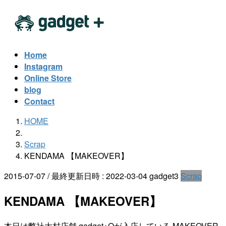
コ
ナ
ン
ビ
テ
ゲ
ン
ー
Home
ツ
シ
Instagram
へ
ョ
Online Store
ス
ン
blog
キ
に
Contact
ッ
移
HOME
プ
動
Scrap
KENDAMA 【MAKEOVER】
2015-07-07
/ 最終更新日時 :
2022-03-04
gadget3
Scrap
KENDAMA 【MAKEOVER】
本日は弊社大村店舗 gadget+Oが入店している MAKEOVER