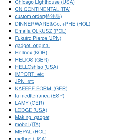
Chicago Lighthouse (USA)
CN CONTINENTAL (ITA)
custom order(特注品)
DINNERWARE&Co. +PHE (HOL)
Emalia OLKUSZ (POL)
Fukuiro Pierce (JPN)
gadget_original
Helinox (KOR)
HELIOS (GER)
HELLOshiso (USA)
IMPORT_etc
JPN_etc
KAFFEE FORM. (GER)
la mediterranea (ESP)
LAMY (GER)
LODGE (USA)
Making_gadget
mebel (ITA)
MEPAL (HOL)
method (USA)