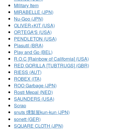
Military Item
MIRABELLE (JPN)
Nu-Goo (JPN)
OLIVER+KIT (USA)
ORTEGA'S (USA)
PENDLETON (USA)
Plasutil (BRA)
Play and Go (BEL)
R.O.C [Rainbow of California] (USA)
RED GORILLA [TUBTRUGS] (GBR)
RIESS (AUT)
ROBEX (ITA)
ROO Garbage (JPN)
Rosti Mepal (NED)
SAUNDERS (USA)
Scrap
snuts 燻製屋kun-kun (JPN)
sonett (GER)
SQUARE CLOTH (JPN)