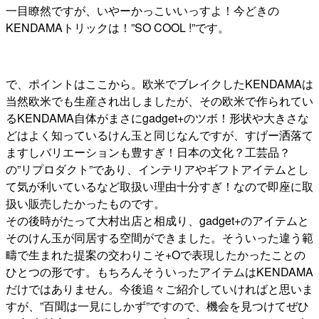
一目瞭然ですが、いやーかっこいいっすよ！今どきの
KENDAMAトリックは！”SO COOL !”です。
で、ポイントはここから。欧米でブレイクしたKENDAMAは
当然欧米でも生産され出しましたが、その欧米で作られてい
るKENDAMA自体がまさにgadget+のツボ！形状や大きさな
どはよく知っているけん玉と同じなんですが、すげー洒落て
ますしバリエーションも豊すぎ！日本の文化？工芸品？
の”リプロダクト”であり、インテリアやギフトアイテムとし
て気が利いているなど取扱い理由十分すぎ！なので即座に取
扱い販売したかったものです。
その後時がたって大村出店と相成り、gadget+のアイテムと
そのけん玉が同居する空間ができました。そういった違う範
疇で生まれた提案の交わりこそ+Oで表現したかったことの
ひとつの形です。もちろんそういったアイテムはKENDAMA
だけではありません。今後追々ご紹介していければと思いま
すが、”百聞は一見にしかず”ですので、機会を見つけてぜひ