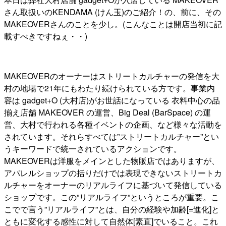
さん取扱いのKENDAMA (けん玉)のご紹介！の、前に、その
MAKEOVERさんのことを少し。(こんなことは開店当初に記
載すべきですねぇ・・)
MAKEOVERのオーナーはストリートカルチャーの発信を大
村の地場で21年にもわたり続けられている方です。事業内
容は gadget+O (大村店)がお世話になっている 衣料中心の品
揃え店舗 MAKEOVER の運営、Big Deal (BarSpace) の運
営、大村で行われる各種イベントの企画、など様々な活動を
されています。それらすべては”ストリートカルチャー”とい
うキーワードで統一されているアクションです。
MAKEOVERは洋服をメインとした物販店ではありますが、
アパレルショップの括りだけでは表現できないストリートカ
ルチャーをオーナーのリアルライフに基づいて発信している
ショップです。この”リアルライフ”というところが重要。こ
こでで言う”リアルライフ”とは、自分の経験や加齢[=進化]と
ともに変化する感性に対して自然体[素直]でいること。これ