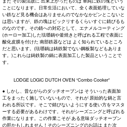
また その製法故に 出来上がったものは 単純に鉄の塊という
ことになります。日常生活において、全く表面処理していな
い鉄など見る機会はありませんのでなかなかピンとこないと
は思いますが、鉄の塊はビックリするくらいすぐに錆びるも
のなのです。その錆への対応として、エナメルコーティング
(ホーロー加工)した琺瑯鍋や釜焼きと呼ばれる工程で表面に
酸化皮膜を付けた 南部鉄器などは よく知られているところ
だと思います。(琺瑯鍋は鋳鉄製でない鋼板製などもありま
す。)これらは鋳鉄製の鍋に表面加工した製品ということで
す。
LODGE LOGIC DUTCH OVEN “Combo Cooker”
● しかし、昔ながらのダッチオーブンは そういった表面加
工をまったく施していないもので、それが 原始的な鍋と言
われる所以です。そこで錆びないようにする使い方をマスタ
ーする必要があるわけです。それがシーズニングと呼ばれる
作業になります。この作業こそが ある意味ダッチオーブン
の肝かもしれません！そのシーズニングのお話は また次