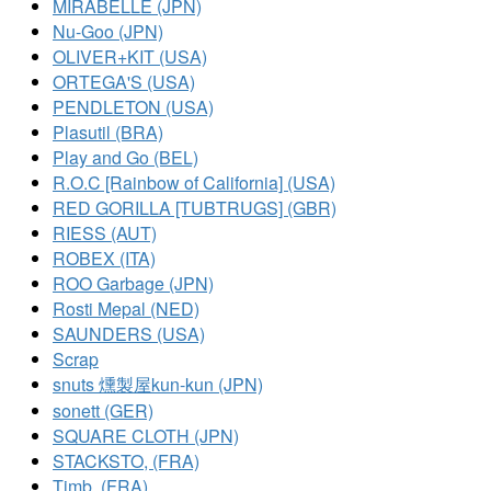
MIRABELLE (JPN)
Nu-Goo (JPN)
OLIVER+KIT (USA)
ORTEGA'S (USA)
PENDLETON (USA)
Plasutil (BRA)
Play and Go (BEL)
R.O.C [Rainbow of California] (USA)
RED GORILLA [TUBTRUGS] (GBR)
RIESS (AUT)
ROBEX (ITA)
ROO Garbage (JPN)
Rosti Mepal (NED)
SAUNDERS (USA)
Scrap
snuts 燻製屋kun-kun (JPN)
sonett (GER)
SQUARE CLOTH (JPN)
STACKSTO, (FRA)
Timb. (FRA)