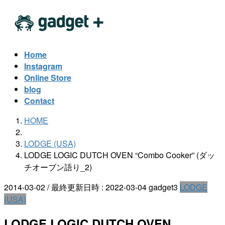
コ
ナ
ン
ビ
テ
ゲ
ン
ー
Home
ツ
シ
Instagram
へ
ョ
Online Store
ス
ン
blog
キ
に
Contact
ッ
移
HOME
プ
動
LODGE (USA)
LODGE LOGIC DUTCH OVEN “Combo Cooker” (ダッ
チオーブン語り_2)
2014-03-02
/ 最終更新日時 :
2022-03-04
gadget3
LODGE
(USA)
LODGE LOGIC DUTCH OVEN