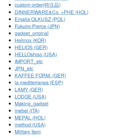
custom order(特注品)
DINNERWARE&Co. +PHE (HOL)
Emalia OLKUSZ (POL)
Fukuiro Pierce (JPN)
gadget_original
Helinox (KOR)
HELIOS (GER)
HELLOshiso (USA)
IMPORT_etc
JPN_etc
KAFFEE FORM. (GER)
la mediterranea (ESP)
LAMY (GER)
LODGE (USA)
Making_gadget
mebel (ITA)
MEPAL (HOL)
method (USA)
Military Item