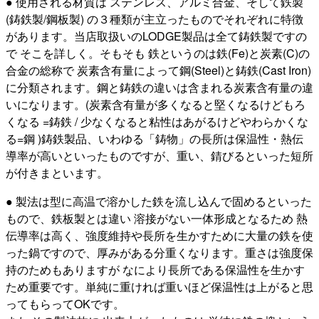
● 使用される材質は ステンレス、アルミ合金、そして鉄製
(鋳鉄製/鋼板製) の３種類が主立ったものでそれぞれに特徴
があります。当店取扱いのLODGE製品は全て鋳鉄製ですの
で そこを詳しく。そもそも 鉄というのは鉄(Fe)と炭素(C)の
合金の総称で 炭素含有量によって鋼(Steel)と鋳鉄(Cast Iron)
に分類されます。鋼と鋳鉄の違いは含まれる炭素含有量の違
いになります。(炭素含有量が多くなると堅くなるけどもろ
くなる =鋳鉄 / 少なくなると粘性はあがるけどやわらかくな
る=鋼 )鋳鉄製品、いわゆる「鋳物」の長所は保温性・熱伝
導率が高いといったものですが、重い、錆びるといった短所
が付きまといます。
● 製法は型に高温で溶かした鉄を流し込んで固めるといった
もので、鉄板製とは違い 溶接がない一体形成となるため 熱
伝導率は高く、強度維持や長所を生かすために大量の鉄を使
った鍋ですので、厚みがある分重くなります。重さは強度保
持のためもありますが なにより長所である保温性を生かす
ため重要です。単純に重ければ重いほど保温性は上がると思
ってもらってOKです。