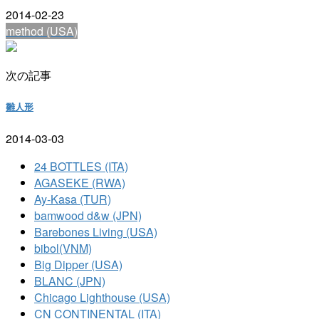
2014-02-23
method (USA)
次の記事
雛人形
2014-03-03
24 BOTTLES (ITA)
AGASEKE (RWA)
Ay-Kasa (TUR)
bamwood d&w (JPN)
Barebones Living (USA)
bibol(VNM)
Big Dipper (USA)
BLANC (JPN)
Chicago Lighthouse (USA)
CN CONTINENTAL (ITA)