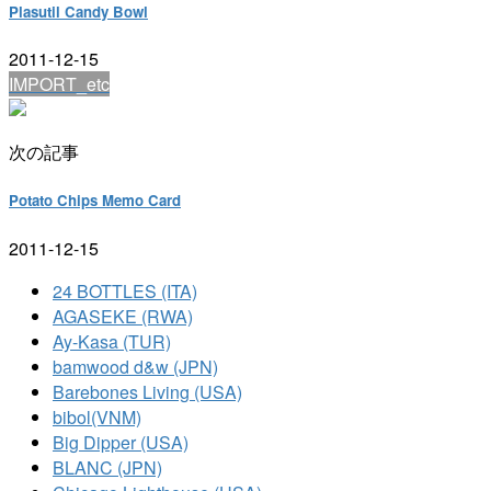
Plasutil Candy Bowl
2011-12-15
IMPORT_etc
次の記事
Potato Chips Memo Card
2011-12-15
24 BOTTLES (ITA)
AGASEKE (RWA)
Ay-Kasa (TUR)
bamwood d&w (JPN)
Barebones Living (USA)
bibol(VNM)
Big Dipper (USA)
BLANC (JPN)