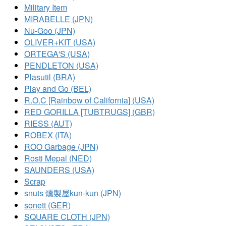
Military Item
MIRABELLE (JPN)
Nu-Goo (JPN)
OLIVER+KIT (USA)
ORTEGA'S (USA)
PENDLETON (USA)
Plasutil (BRA)
Play and Go (BEL)
R.O.C [Rainbow of California] (USA)
RED GORILLA [TUBTRUGS] (GBR)
RIESS (AUT)
ROBEX (ITA)
ROO Garbage (JPN)
Rosti Mepal (NED)
SAUNDERS (USA)
Scrap
snuts 燻製屋kun-kun (JPN)
sonett (GER)
SQUARE CLOTH (JPN)