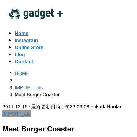
コ
ナ
ン
ビ
テ
ゲ
ン
ー
Home
ツ
シ
Instagram
へ
ョ
Online Store
ス
ン
blog
キ
に
Contact
ッ
移
HOME
プ
動
IMPORT_etc
Meet Burger Coaster
2011-12-15
/ 最終更新日時 :
2022-03-08
FukudaNaoko
IMPORT_etc
Meet Burger Coaster