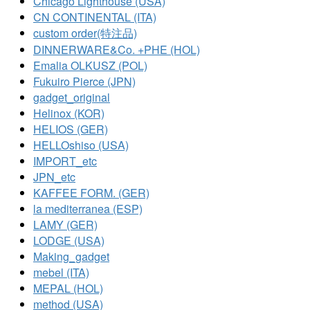
Chicago Lighthouse (USA)
CN CONTINENTAL (ITA)
custom order(特注品)
DINNERWARE&Co. +PHE (HOL)
Emalia OLKUSZ (POL)
Fukuiro Pierce (JPN)
gadget_original
Helinox (KOR)
HELIOS (GER)
HELLOshiso (USA)
IMPORT_etc
JPN_etc
KAFFEE FORM. (GER)
la mediterranea (ESP)
LAMY (GER)
LODGE (USA)
Making_gadget
mebel (ITA)
MEPAL (HOL)
method (USA)