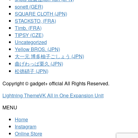
sonett (GER)
SQUARE CLOTH (JPN)
STACKSTO, (FRA)
Timb. (FRA)
TIPSY (CZE)
Uncategorized
Yellow BROS. (JPN)
大一元 博多柚子ごしょう (JPN)
曲げわっぱ栗久 (JPN)
松徳硝子 (JPN)
Copyright © gadget+ official All Rights Reserved.
Lightning Theme
VK All in One Expansion Unit
MENU
Home
Instagram
Online Store