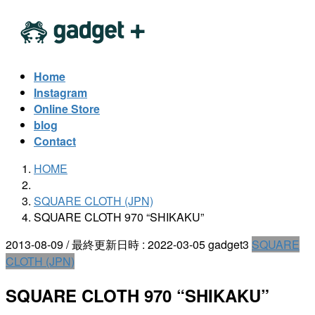
コ
ナ
ン
ビ
テ
ゲ
ン
ー
Home
ツ
シ
Instagram
へ
ョ
Online Store
ス
ン
blog
キ
に
Contact
ッ
移
HOME
プ
動
SQUARE CLOTH (JPN)
SQUARE CLOTH 970 “SHIKAKU”
2013-08-09
/ 最終更新日時 :
2022-03-05
gadget3
SQUARE
CLOTH (JPN)
SQUARE CLOTH 970 “SHIKAKU”