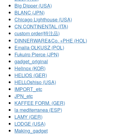
Big Dipper (USA)
BLANC (JPN)
Chicago Lighthouse (USA)
CN CONTINENTAL (ITA)
custom order(特注品)
DINNERWARE&Co. +PHE (HOL)
Emalia OLKUSZ (POL)
Fukuiro Pierce (JPN)
gadget_original
Helinox (KOR)
HELIOS (GER)
HELLOshiso (USA)
IMPORT_etc
JPN_etc
KAFFEE FORM. (GER)
la mediterranea (ESP)
LAMY (GER)
LODGE (USA)
Making_gadget