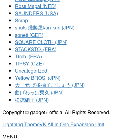
Rosti Mepal (NED)
SAUNDERS (USA)
Scrap
snuts 燻製屋kun-kun (JPN)
sonett (GER)
SQUARE CLOTH (JPN)
STACKSTO, (FRA)
Timb. (FRA)
TIPSY (CZE)
Uncategorized
Yellow BROS. (JPN)
大一元 博多柚子ごしょう (JPN)
曲げわっぱ栗久 (JPN)
松徳硝子 (JPN)
Copyright © gadget+ official All Rights Reserved.
Lightning Theme
VK All in One Expansion Unit
MENU