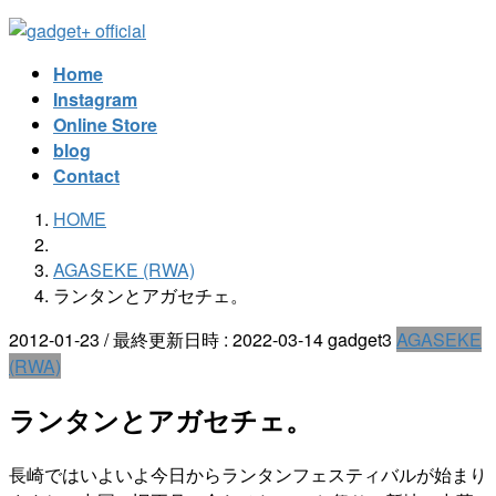
コ
ナ
ン
ビ
Home
テ
ゲ
Instagram
ン
ー
Online Store
ツ
シ
blog
へ
ョ
Contact
ス
ン
キ
に
HOME
ッ
移
プ
動
AGASEKE (RWA)
ランタンとアガセチェ。
2012-01-23
/ 最終更新日時 :
2022-03-14
gadget3
AGASEKE
(RWA)
ランタンとアガセチェ。
長崎ではいよいよ今日からランタンフェスティバルが始まり