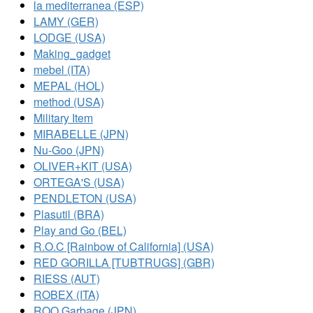
la mediterranea (ESP)
LAMY (GER)
LODGE (USA)
Making_gadget
mebel (ITA)
MEPAL (HOL)
method (USA)
Military Item
MIRABELLE (JPN)
Nu-Goo (JPN)
OLIVER+KIT (USA)
ORTEGA'S (USA)
PENDLETON (USA)
Plasutil (BRA)
Play and Go (BEL)
R.O.C [Rainbow of California] (USA)
RED GORILLA [TUBTRUGS] (GBR)
RIESS (AUT)
ROBEX (ITA)
ROO Garbage (JPN)