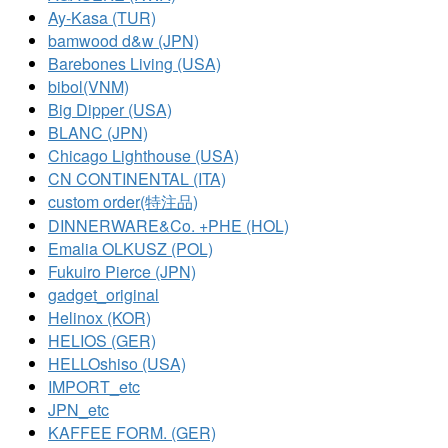
Ay-Kasa (TUR)
bamwood d&w (JPN)
Barebones Living (USA)
bibol(VNM)
Big Dipper (USA)
BLANC (JPN)
Chicago Lighthouse (USA)
CN CONTINENTAL (ITA)
custom order(特注品)
DINNERWARE&Co. +PHE (HOL)
Emalia OLKUSZ (POL)
Fukuiro Pierce (JPN)
gadget_original
Helinox (KOR)
HELIOS (GER)
HELLOshiso (USA)
IMPORT_etc
JPN_etc
KAFFEE FORM. (GER)