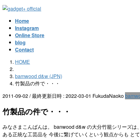
コ
ナ
ン
ビ
Home
テ
ゲ
Instagram
ン
ー
Online Store
ツ
シ
blog
へ
ョ
Contact
ス
ン
キ
に
HOME
ッ
移
プ
動
bamwood d&w (JPN)
竹製品の件で・・・
2011-09-02
/ 最終更新日時 :
2022-03-01
FukudaNaoko
bamwo
竹製品の件で・・・
みなさまこんばんは。 banwood d&w の大分竹籠シ
ある正統な工芸品を 今後に繋げていくという観点からも と