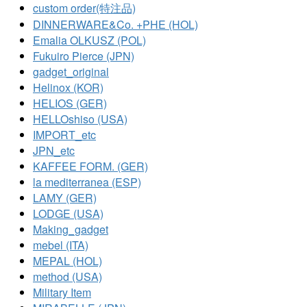
custom order(特注品)
DINNERWARE&Co. +PHE (HOL)
Emalia OLKUSZ (POL)
Fukuiro Pierce (JPN)
gadget_original
Helinox (KOR)
HELIOS (GER)
HELLOshiso (USA)
IMPORT_etc
JPN_etc
KAFFEE FORM. (GER)
la mediterranea (ESP)
LAMY (GER)
LODGE (USA)
Making_gadget
mebel (ITA)
MEPAL (HOL)
method (USA)
Military Item