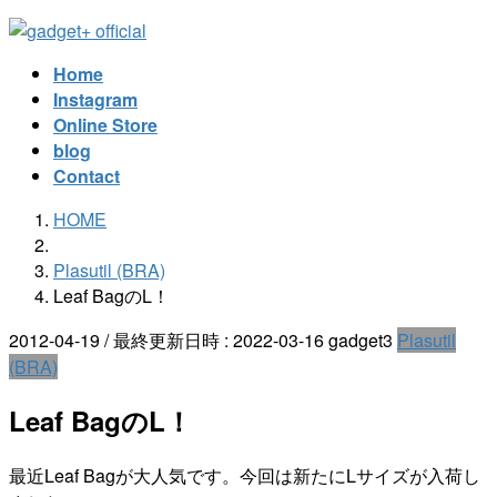
コ
ナ
ン
ビ
Home
テ
ゲ
Instagram
ン
ー
Online Store
ツ
シ
blog
へ
ョ
Contact
ス
ン
キ
に
HOME
ッ
移
プ
動
Plasutil (BRA)
Leaf BagのL！
2012-04-19
/ 最終更新日時 :
2022-03-16
gadget3
Plasutil
(BRA)
Leaf BagのL！
最近Leaf Bagが大人気です。今回は新たにLサイズが入荷し