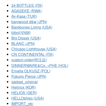
24 BOTTLES (ITA)
AGASEKE (RWA)
Ay-Kasa (TUR)
bamwood d&w (JPN)
Barebones Living (USA)
bibol(VNM)
Big Dipper (USA)
BLANC (JPN)
Chicago Lighthouse (USA)
CN CONTINENTAL (ITA)
custom order(特注品)
DINNERWARE&Co. +PHE (HOL)
Emalia OLKUSZ (POL)
Fukuiro Pierce (JPN)
gadget_original
Helinox (KOR)
HELIOS (GER)
HELLOshiso (USA)
IMPORT_etc