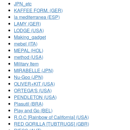
JPN_etc
KAFFEE FORM. (GER)
la mediterranea (ESP)
LAMY (GER)
LODGE (USA)
Making_gadget
mebel (ITA)
MEPAL (HOL)
method (USA)
Military Item
MIRABELLE (JPN)
Nu-Goo (JPN)
OLIVER+KIT (USA)
ORTEGA'S (USA)
PENDLETON (USA)
Plasutil (BRA)
Play and Go (BEL)
R.O.C [Rainbow of California] (USA)
RED GORILLA [TUBTRUGS] (GBR)