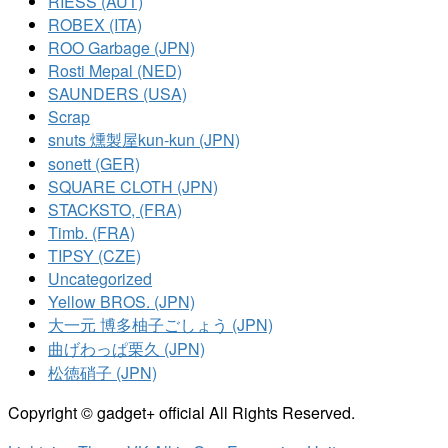
RIESS (AUT)
ROBEX (ITA)
ROO Garbage (JPN)
Rosti Mepal (NED)
SAUNDERS (USA)
Scrap
snuts 燻製屋kun-kun (JPN)
sonett (GER)
SQUARE CLOTH (JPN)
STACKSTO, (FRA)
Timb. (FRA)
TIPSY (CZE)
Uncategorized
Yellow BROS. (JPN)
大一元 博多柚子ごしょう (JPN)
曲げわっぱ栗久 (JPN)
松徳硝子 (JPN)
Copyright © gadget+ official All Rights Reserved.